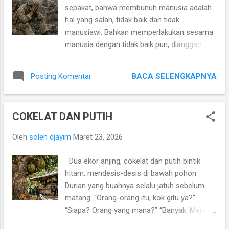
sepakat, bahwa membunuh manusia adalah
hal yang salah, tidak baik dan tidak
manusiawi. Bahkan memperlakukan sesama
manusia dengan tidak baik pun, dianggap
perbuatan yang tidak baik, tidak manusiawi.
Nilai memperlakukan manusia, menjadi
BACA SELENGKAPNYA
Posting Komentar
berubah ketika masuk dalam dunia perang.
Perang merubah penilaian manusia terhadap
manusia dalam memperlakuan manusia lain.
COKELAT DAN PUTIH
Perang terjadi karena ada ketidakmenurutan
orang atau sekelompok manusia terhadap
Oleh
soleh djayim
Maret 23, 2026
keinginan kelompok manusia lain, karena
lain keyakinan, lain bangsa, lain negara, lain
Dua ekor anjing, cokelat dan putih bintik
kepentingan, lain keinginan. Kelompok
hitam, mendesis-desis di bawah pohon
manusia yang merasa superior, berkeinginan
Durian yang buahnya selalu jatuh sebelum
kelompok manusia lain yang disasar, manut
matang. “Orang-orang itu, kok gitu ya?”
sesuai dengan keinginannya. Mereka tidak
“Siapa? Orang yang mana?” “Banyak. Mereka
peduli disebut mencampuri kelompok lain,
yang mampir di warung, bersenda gurau,
arogan, penindas, yang penting keinginannya