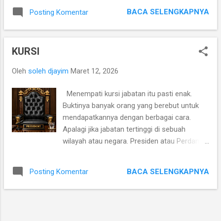
bercanda. Bercerita tentang temannya.”
tercapai dan kelompok manusia lain tunduk
BACA SELENGKAPNYA
Posting Komentar
“Memang kenapa? Kan sudah biasa.”
manut sesuai harapannya. Dalam perang,
“Semangat sekali jika bercerita menjelekan
angka kematian seolah hanya sebuah angka
orang lain, bahkan temannya. Penuh drama,
hitung-hitungan korban jiwa, melupakan rasa
KURSI
diungkit sampai ke akar serabut. Seolah tak
...
ada kebaikan sedikitpun.” “Kamu juga ngapain
Oleh
soleh djayim
Maret 12, 2026
ngurusin orang begituan. Kan manusia itu
kadang lebih anjing dari kita yang anjing
Menempati kursi jabatan itu pasti enak.
beneran.” “Kenapa juga harus bermuka dua,
Buktinya banyak orang yang berebut untuk
bahkan bermuka tiga, empat, lima. Begitu
mendapatkannya dengan berbagai cara.
baik di depannya, begitu jauh, dihujat,
Apalagi jika jabatan tertinggi di sebuah
dicemooh, ditertawakan, disumpahi.” ”Dan,
wilayah atau negara. Presiden atau Perdana
kamu ingin mengatakan, kami kaum anjing
Mentri. Segala ucapannya di patuhi dan
lebih baik dari mereka.” “Nggak juga. Merasa
orang-orang disekitarnya bergerak
lebih baik juga tak lebih baik dari mereka.” Dj.
BACA SELENGKAPNYA
Posting Komentar
memenuhi ucapan presiden, membelanya
22:02 23032026
dan mencari cara untuk sesegera mungkin
mewujudkannya. Ribuan orang mencari
akses untuk mendekat agar mendapat