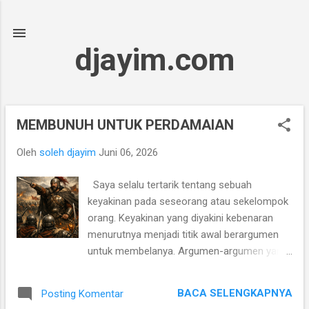
Langsung ke konten utama
djayim.com
MEMBUNUH UNTUK PERDAMAIAN
P
o
Oleh
soleh djayim
Juni 06, 2026
s
t
Saya selalu tertarik tentang sebuah
i
keyakinan pada seseorang atau sekelompok
n
orang. Keyakinan yang diyakini kebenaran
g
menurutnya menjadi titik awal berargumen
a
untuk membelanya. Argumen-argumen yang
selalu dicari dan disediakan menjadi
n
cenderung menyalahkan keyakinan orang lain
BACA SELENGKAPNYA
Posting Komentar
yang berbeda. Untuk mengagungkan