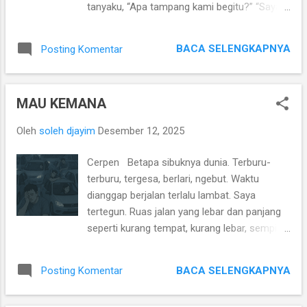
tanyaku, “Apa tampang kami begitu?” “Saya
hanya menawarkan saja. Barangkali begitu.”
Orang itu dia saja, menikmati angin dan
BACA SELENGKAPNYA
Posting Komentar
kibasan ekor anjing. “Kau tampaknya seperti
kami, maka kami dekati. Kita bisa bersama.”
“Saya seperti kalian?” “Kau merasa waras?”
MAU KEMANA
pertanyaan dengan nada menjijikan. “Kau
memaksa diri untuk tampak selalu seperti
Oleh
soleh djayim
Desember 12, 2025
baik pada orang yang kau anggap penting.”
Saya tercenung. Mungkin anjing itu benar.
Cerpen Betapa sibuknya dunia. Terburu-
Tapi, dia itu anjing, dia anggap saya seperti
terburu, tergesa, berlari, ngebut. Waktu
caranya. “Perbaiki caramu menjilat saja.
dianggap berjalan terlalu lambat. Saya
Nggak perlu bernasehat.” “Betul. Jangan
tertegun. Ruas jalan yang lebar dan panjang
seperti saya jika tak ingin gila. Saya sudah
seperti kurang tempat, kurang lebar, sempit.
terbiasa dengan senang dan kecewa.
Suara knalpot saling menyapa, saling
Berpura-pura senang dengan kekecewaan.
menderu melepas dendam. Sebagian besar
Berpura-pura kecewa padahal senang jika
BACA SELENGKAPNYA
Posting Komentar
merasa paling penting dan paling buru-buru,
sesuai niatku.” “Hebat kamu. Kamu bahagia
hanya sedikit yang menikmati perjalanan.
dengan begitu?” “Ya. Ini lakon yang kujalani.