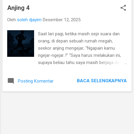
Dengan bendera putih di ujung sebuah bilah,
Lakon yang ku pilih, pilihan d...
Anjing 4
saya mulai menyetop satu persatu mereka
yang melintas. Tak ada tanda di depan
Oleh
soleh djayim
Desember 12, 2025
ataupun di belakang saya. Yanso, teman
saya ikut membantu. Saya tanya dan saya
Saat lari pagi, ketika masih sepi suara dan
rekam di HP yang sudah saya siapkan baterai
orang, di depan sebuah rumah megah,
dan ruang simpannya, setiap orang yang
seekor anjing mengejar; “Ngapain kamu
berkendaraan ataupun yang jalan kaki. Yanso
ngejar-ngejar..!” “Saya harus melakukan ini,
yang berbadan gempal, tinggi 165, berambut
supaya beliau tahu saya masih berjaga dan
cepak menantang langit, dengan wajah kaku
siap siaga.” “Dan kamu bikin kaget.” “Maaf,
menghentikan agak paksa pengendara yang
saya lupa nggak nasih tahu dulu. Saya kira
berusaha lolos. “Anda mau kemana?” “Saya
BACA SELENGKAPNYA
Posting Komentar
anda sudah tahu saya.” “Aku tahu kamu, tapi
mau nganter anak sekolah Pak.” Suaranya
ini belum pernah dilakukan.” “Harus ada yang
datar. Anak lelakinya yang berseragam SD
baru, supaya beliau tidak bosan. Saya sudah
mendorong pundak ketakutan terlambat.
diberi makan enak setiap hari. Saya harus
“Bapa...
memberi lebih dari yang biasanya.” “Sesekali
lah kau melawannya.” “Saya belum berani.
Belum ada pikiran untuk lepas dari