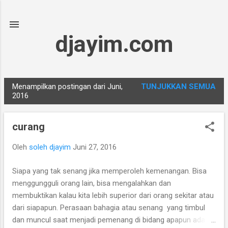
Langsung ke konten utama
djayim.com
Menampilkan postingan dari Juni,
TUNJUKKAN SEMUA
P
2016
o
s
curang
t
i
Oleh
soleh djayim
Juni 27, 2016
n
Siapa yang tak senang jika memperoleh kemenangan. Bisa
g
menggungguli orang lain, bisa mengalahkan dan
a
membuktikan kalau kita lebih superior dari orang sekitar atau
n
dari siapapun. Perasaan bahagia atau senang yang timbul
dan muncul saat menjadi pemenang di bidang apapun adalah