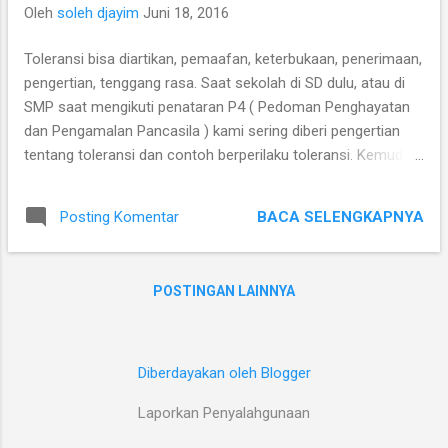
Oleh
soleh djayim
Juni 18, 2016
Toleransi bisa diartikan, pemaafan, keterbukaan, penerimaan,
pengertian, tenggang rasa. Saat sekolah di SD dulu, atau di
SMP saat mengikuti penataran P4 ( Pedoman Penghayatan
dan Pengamalan Pancasila ) kami sering diberi pengertian
tentang toleransi dan contoh berperilaku toleransi. Kemudian
berkembanglah arti toleransi di kepala setiap orang menurut
penafsiran yang berbeda-beda yang dipengaruhi oleh pola
BACA SELENGKAPNYA
Posting Komentar
pikir, wawasan, lingkungan bertempat tinggal, tokoh idola,
agama, kepercayaan dan keyakinan. Penekanan untuk
bertoleransi karena perbedaan perilaku setiap orang dalam
POSTINGAN LAINNYA
bersikap dan berreaksi dalam menghadapi setiap kejadian
berbeda dalam berbagai situasi. Maka jika seseorang berbuat
sesuatu dan menganggap perbuatannya masih ditoleransi
oleh orang lain, sedangkan orang yang menjadi obyek
Diberdayakan oleh Blogger
toleransi, merasa orang tersebut tidak bertoleransi, akan
Laporkan Penyalahgunaan
terjadi gesekan emosi. Dan bila gesekan emosi itu sama-
sama di pupuk amarah, bisa jadi terjadi sebuah kekerasan